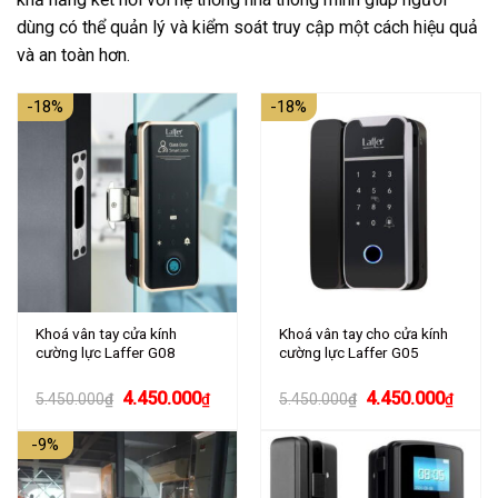
dùng có thể quản lý và kiểm soát truy cập một cách hiệu quả
và an toàn hơn.
-18%
-18%
Khoá vân tay cửa kính
Khoá vân tay cho cửa kính
cường lực Laffer G08
cường lực Laffer G05
Giá
Giá
Giá
Giá
4.450.000
4.450.000
5.450.000
₫
₫
5.450.000
₫
₫
gốc
hiện
gốc
hiện
là:
tại
là:
tại
-9%
5.450.000₫.
là:
5.450.000₫.
là:
4.450.000₫.
4.450