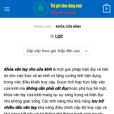
Skip
0
to
content
TRANG CHỦ
KHÓA CỬA KÍNH
/
LỌC
Khóa vân tay cho cửa kính
là một giải pháp hiện đại và tiện
lợi cho việc bảo vệ an ninh và tăng cường tính tiện dụng
trong việc điều khiển truy cập. Được tích hợp trực tiếp vào
cửa kính mà
không cần phải cắt đục
hoặc phá hủy bề mặt,
khóa vân tay cửa kính mang lại sự sang trọng và hiện đại
cho không gian sống. Các tính năng như khả năng
lưu trữ
nhiều dấu vân tay,
khả năng điều chỉnh cấp độ truy cập và
khả năng kết nối với hệ thống nhà thông minh giúp người