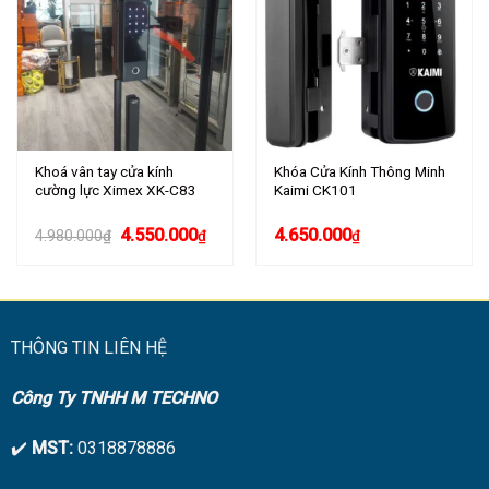
Khoá vân tay cửa kính
Khóa Cửa Kính Thông Minh
cường lực Ximex XK-C83
Kaimi CK101
Giá
Giá
4.550.000
4.650.000
4.980.000
₫
₫
₫
gốc
hiện
là:
tại
4.980.000₫.
là:
4.550.000₫.
THÔNG TIN LIÊN HỆ
Công Ty TNHH M TECHNO
✔️
MST:
0318878886