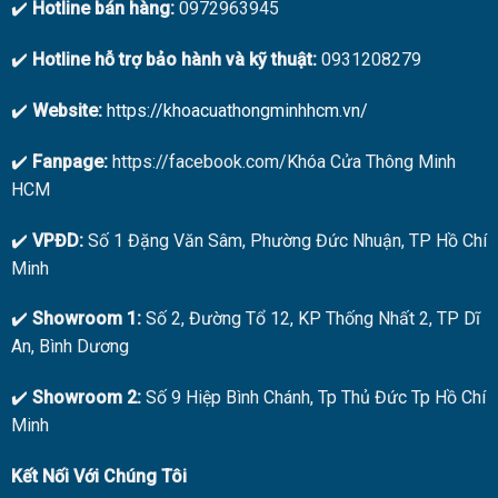
✔️
Hotline bán hàng:
0972963945
✔️
Hotline hỗ trợ bảo hành và kỹ thuật:
0931208279
✔️
Website:
https://khoacuathongminhhcm.vn/
✔️
Fanpage:
https://facebook.com/Khóa Cửa Thông Minh
HCM
✔️
VPĐD:
Số 1 Đặng Văn Sâm, Phường Đức Nhuận, TP Hồ Chí
Minh
✔️
Showroom 1:
Số 2, Đường Tổ 12, KP Thống Nhất 2, TP Dĩ
An, Bình Dương
✔️
Showroom 2:
Số 9 Hiệp Bình Chánh, Tp Thủ Đức Tp Hồ Chí
Minh
Kết Nối Với Chúng Tôi