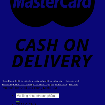
Khóa đại sảnh
|
Khóa cửa chính, cửa phòng
|
Khóa cửa nhôm
|
Khóa cửa kính
|
Khóa cổng & kiểm soát ra vào
|
Khóa khách sạn
|
Máy chấm công
|
Phụ kiện
Phát triển bởi
Khoá Cửa Thông Minh HCM
|
TRANG CHỦ