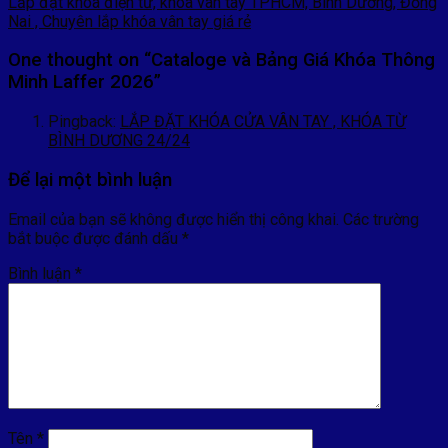
Lắp đặt khóa điện tử, khóa vân tay TPHCM, Bình Dương, Đồng
Nai , Chuyên lắp khóa vân tay giá rẻ
One thought on “
Cataloge và Bảng Giá Khóa Thông
Minh Laffer 2026
”
Pingback:
LẮP ĐẶT KHÓA CỬA VÂN TAY , KHÓA TỪ
BÌNH DƯƠNG 24/24
Để lại một bình luận
Email của bạn sẽ không được hiển thị công khai.
Các trường
bắt buộc được đánh dấu
*
Bình luận
*
Tên
*