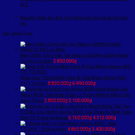
A-Z
Nguyên nhân và cách xử lý khóa vân tay ngoài trời hao
pin
Sản phẩm mới
Máy Chấm Công Vân Tay Zkteco 9300Pro|Chính Hãng|
2.850.000
Có Pin Lưu Điện
₫
Khóa Cửa Thông Minh Face ID Cửa Nhôm Ximex X6C-
Giá
Giá
8.830.000
6.990.000
TT( TTLOCK)
₫
₫
gốc
hiện
Khoá Khách Sạn
là:
tại
Ximex 803B: Giải Pháp Quản Lý Thông Minh & Đẳng Cấp
Giá
8.830.000₫.
Giá
là:
2.800.000
2.100.000
Sang Trọng
₫
₫
gốc
hiện
6.990.000₫.
Khóa Vân Tay
là:
tại
2 Chiều Cửa Nhôm Xingfa XD03: Giải Pháp An Ninh Toàn
2.800.000₫.
là:
Giá
Giá
6.160.000
4.312.000
Diện Từ Trong Ra Ngoài
₫
₫
2.100.000₫.
gốc
hiện
Khoá Điện Tử Cửa Nhôm Xingfa XD02 - App
Giá
là:
Giá
tại
4.860.000
3.400.000
TTLOCK - Chống Nước
₫
₫
gốc
6.160.000₫.
hiện
là:
Khóa