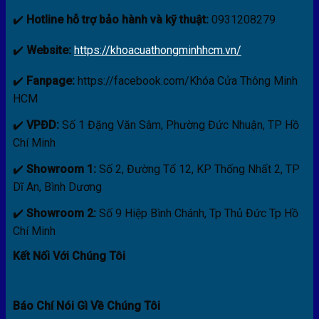
✔️
Hotline hỗ trợ bảo hành và kỹ thuật:
0931208279
✔️
Website:
https://khoacuathongminhhcm.vn/
✔️
Fanpage:
https://facebook.com/Khóa Cửa Thông Minh
HCM
✔️
VPĐD:
Số 1 Đặng Văn Sâm, Phường Đức Nhuận, TP Hồ
Chí Minh
✔️
Showroom 1:
Số 2, Đường Tổ 12, KP Thống Nhất 2, TP
Dĩ An, Bình Dương
✔️
Showroom 2:
Số 9 Hiệp Bình Chánh, Tp Thủ Đức Tp Hồ
Chí Minh
Kết Nối Với Chúng Tôi
Báo Chí Nói Gì Về Chúng Tôi