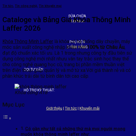
Tin tức
,
Tin công nghệ
,
Tin khuyến mại
SỬA CHỮA
Cataloge và Bảng Giá Khóa Thông Minh
TẠI NHÀ
Laffer 2026
Khóa Thông Minh Laffer
là khóa có hệ thống dây chuyền, máy
PHỤ KIỆN
móc sản xuất công nghệ nhập khẩu mới
100% từ Châu Âu
,
CHÍNH HÃNG
đạt độ chuẩn xác tối ưu. Là 1 trong nhưng công ty đầu tiên sử
dụng công nghệ mới nhất nhưu vân tay trắc sinh học thay thế
cho công nghệ quang học cũ, trang bị phần mềm thuần việt
trên điện thoại giúp quản lý và mở từ xa.Với giá thành rẻ và có
GỌI TƯ VẤN:
phân khúc trải dài từ bình dân tới cao cấp.
HỖ TRỢ KỸ THUẬT:
Khóa cổng A18
Mục Lục
Giới thiệu
|
Tin tức
|
Khuyến mãi
Có gần như tất cả những thứ mà mọi người mong
muốn khóa thông minh laffer như: