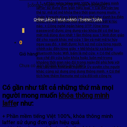
+ Phần mềm tiếng Việt 100%, khóa thông minh
[contact-form-7 id="797" title="Untitled"]
laffer sử dụng đơn giản hiệu quả. + Cài đặt vân tay,
thẻ từ, mã số mở khóa theo thời gian mong muốn. +
Quản lý người dùng bằng tên cụ thể như danh bạ điện
CHÍNH SÁCH
|
MUA HÀNG
|
THANH TOÁN
thoại, có thể giới hạn thời gian hoặc xóa bất kì lúc
nào. + Công nghệ ngân hàng OTP (One time
password) được ứng dụng vào khóa để có thể tạo
mật mã dùng duy nhất 1 lần thông qua 1 lệnh đơn giản
để cho người khác mở cửa 1 lần và mật mã tự hủy
0
ngay sau đó. + Biết được lịch sử mở cửa từng người,
chính xác đến từng giây. + Mở khóa từ xa bằng
Bluetooth hoặc Wifi, bấm là mở cửa. + Có thể chuyển
Giỏ hàng
qua chế độ cửa luôn khóa hoặc luôn mở trong
khoảng thời gian nào đó trong ngày để phù hợp với
Chưa có sản phẩm trong giỏ hàng.
nhu cầu sinh hoạt mỗi người. + Ủy quyền cho người
khác cùng sử dụng ứng dụng thông minh. + Có thể
tích hợp thêm Remote mở cửa đối với công ty.
Có gần như tất cả những thứ mà mọi
người mong muốn
khóa thông minh
laffe
r như:
+ Phần mềm tiếng Việt 100%, khóa thông minh
laffer sử dụng đơn giản hiệu quả.