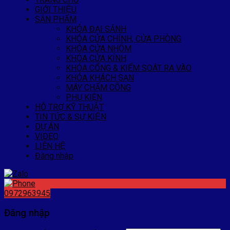
GIỚI THIỆU
SẢN PHẨM
KHÓA ĐẠI SẢNH
KHÓA CỬA CHÍNH, CỬA PHÒNG
KHÓA CỬA NHÔM
KHÓA CỬA KÍNH
KHÓA CỔNG & KIỂM SOÁT RA VÀO
KHÓA KHÁCH SẠN
MÁY CHẤM CÔNG
PHỤ KIỆN
HỖ TRỢ KỸ THUẬT
TIN TỨC & SỰ KIỆN
DỰ ÁN
VIDEO
LIÊN HỆ
Đăng nhập
0972963945
Đăng nhập