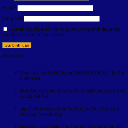
Email
*
Trang web
Lưu tên của tôi, email, và trang web trong trình duyệt này
cho lần bình luận kế tiếp của tôi.
Bài viết mới
Công Tắc Thẻ Từ Khách Sạn: Phân Biệt Tần Số, Lắp Đặt
& Bảng Giá
Khóa Thẻ Từ Khách Sạn Tại Hồ Chí Minh: Báo Giá & Dịch
Vụ Lắp Đặt A-Z
Lắp Đặt Máy Chấm Công Thủ Đức Uy Tín – Báo Giá &
Thi Công Trọn Gói A-Z
Khóa Vân Tay 2 Chiều Cho Cửa Sắt: Báo Giá & Lắp Đặt