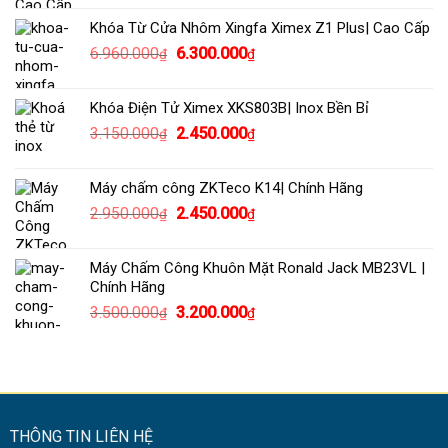
là:
tại
Khóa Từ Cửa Nhôm Xingfa Ximex Z1 Plus| Cao Cấp
9.990.000₫.
là:
Giá
Giá
6.960.000
6.300.000
₫
₫
8.500.000₫.
gốc
hiện
là:
tại
Khóa Điện Tử Ximex XKS803B| Inox Bền Bỉ
6.960.000₫.
là:
Giá
Giá
3.150.000
2.450.000
₫
₫
6.300.000₫.
gốc
hiện
là:
tại
Máy chấm công ZKTeco K14| Chính Hãng
3.150.000₫.
là:
Giá
Giá
2.950.000
2.450.000
₫
₫
2.450.000₫.
gốc
hiện
là:
tại
Máy Chấm Công Khuôn Mặt Ronald Jack MB23VL |
2.950.000₫.
là:
Chính Hãng
2.450.000₫.
Giá
Giá
3.500.000
3.200.000
₫
₫
gốc
hiện
là:
tại
3.500.000₫.
là:
3.200.000₫.
THÔNG TIN LIÊN HỆ