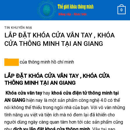
Skip
0
to
content
TIN KHUYẾN MẠI
LẮP ĐẶT KHÓA CỬA VÂN TAY , KHÓA
CỬA THÔNG MINH TẠI AN GIANG
LẮP ĐẶT KHÓA CỬA VÂN TAY , KHÓA CỬA
THÔNG MINH TẠI AN GIANG
Khóa cửa vân tay
hay
khoá cửa điện tử thông minh tại
AN GIANG
hiện nay là một sản phẩm công nghệ 4.0 có thể
nói không thể thiếu trong ngôi nhà của bạn. Với vô vàn những
tính năng ưu việt và tiện ích mà nó đem lại đã khiến cho
người dùng ngày càng quan tâm hơn tới các sản phẩm cũng
như
dịch vụ lắp đặt khoá cửa thông minh
.
Vậy tại sao