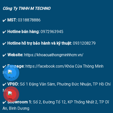
Công Ty TNHH M TECHNO
✔️
MST:
0318878886
✔️
Hotline bán hàng:
0972963945
✔️
Hotline hỗ trợ bảo hành và kỹ thuật:
0931208279
✔️
Website:
https://khoacuathongminhhcm.vn/
✔️
Fanpage:
https://facebook.com/Khóa Cửa Thông Minh
HCM
✔️
VPĐD:
Số 1 Đặng Văn Sâm, Phường Đức Nhuận, TP Hồ Chí
Minh
✔️
Showroom 1:
Số 2, Đường Tổ 12, KP Thống Nhất 2, TP Dĩ
An, Bình Dương