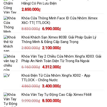
Hãng| Có Pin Lưu Điện
2.850.000
₫
Khóa Cửa Thông Minh Face ID Cửa Nhôm Ximex
X6C-TT( TTLOCK)
Giá
Giá
8.830.000
6.990.000
₫
₫
gốc
hiện
Khoá Khách Sạn Ximex 803B: Giải Pháp Quản Lý
là:
tại
Thông Minh & Đẳng Cấp Sang Trọng
8.830.000₫.
là:
Giá
Giá
2.800.000
2.100.000
₫
₫
6.990.000₫.
gốc
hiện
Khóa Vân Tay 2 Chiều Cửa Nhôm Xingfa XD03: Giải
là:
tại
Pháp An Ninh Toàn Diện Từ Trong Ra Ngoài
2.800.000₫.
là:
Giá
Giá
6.160.000
4.312.000
₫
₫
2.100.000₫.
gốc
hiện
Khoá Điện Tử Cửa Nhôm Xingfa XD02 - App
là:
tại
TTLOCK - Chống Nước
6.160.000₫.
là:
Giá
Giá
4.860.000
3.400.000
₫
₫
4.312.000₫.
gốc
hiện
Khóa Vân Tay Tự Động Cao Cấp Ximex F668
là:
tại
Giá
Giá
9.990.000
8.500.000
4.860.000₫.
là:
₫
₫
gốc
hiện
3.400.000₫.