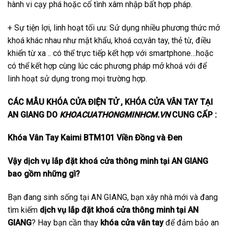
hành vi cạy phá hoặc cố tình xâm nhập bất hợp pháp.
+ Sự tiện lợi, linh hoạt tối ưu: Sử dụng nhiều phương thức mở
khoá khác nhau như mật khẩu, khoá cơ,vân tay, thẻ từ, điều
khiển từ xa .. có thể trực tiếp kết hợp với smartphone…hoặc
có thể kết hợp cùng lúc các phương pháp mở khoá với để
linh hoạt sử dụng trong mọi trường hợp.
CÁC MẪU KHÓA CỬA ĐIỆN TỬ , KHÓA CỬA VÂN TAY TẠI
AN GIANG DO
KHOACUATHONGMINHCM.VN
CUNG CẤP :
Khóa Vân Tay Kaimi BTM101 Viền Đồng và Đen
Vậy dịch vụ lắp đặt khoá cửa thông minh tại AN GIANG
bao gồm những gì?
Bạn đang sinh sống tại AN GIANG, bạn xây nhà mới và đang
tìm kiếm
dịch vụ lắp đặt khoá cửa thông minh tại AN
GIANG
? Hay bạn cần thay
khóa cửa vân tay
để đảm bảo an