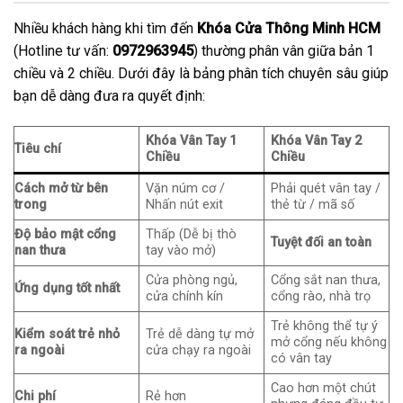
Nhiều khách hàng khi tìm đến
Khóa Cửa Thông Minh HCM
(Hotline tư vấn:
0972963945
) thường phân vân giữa bản 1
chiều và 2 chiều. Dưới đây là bảng phân tích chuyên sâu giúp
bạn dễ dàng đưa ra quyết định:
Khóa Vân Tay 1
Khóa Vân Tay 2
Tiêu chí
Chiều
Chiều
Cách mở từ bên
Vặn núm cơ /
Phải quét vân tay /
trong
Nhấn nút exit
thẻ từ / mã số
Độ bảo mật cổng
Thấp (Dễ bị thò
Tuyệt đối an toàn
nan thưa
tay vào mở)
Cửa phòng ngủ,
Cổng sắt nan thưa,
Ứng dụng tốt nhất
cửa chính kín
cổng rào, nhà trọ
Trẻ không thể tự ý
Kiểm soát trẻ nhỏ
Trẻ dễ dàng tự mở
mở cổng nếu không
ra ngoài
cửa chạy ra ngoài
có vân tay
Cao hơn một chút
Chi phí
Rẻ hơn