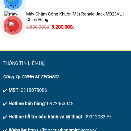
gốc
hiện
là:
tại
Máy Chấm Công Khuôn Mặt Ronald Jack MB23VL |
2.950.000₫.
là:
Chính Hãng
2.450.000₫.
Giá
Giá
3.500.000
3.200.000
₫
₫
gốc
hiện
là:
tại
3.500.000₫.
là:
3.200.000₫.
THÔNG TIN LIÊN HỆ
Công Ty TNHH M TECHNO
✔️
MST:
0318878886
✔️
Hotline bán hàng:
0972963945
✔️
Hotline hỗ trợ bảo hành và kỹ thuật:
0931208279
✔️
Website:
https://khoacuathongminhhcm.vn/