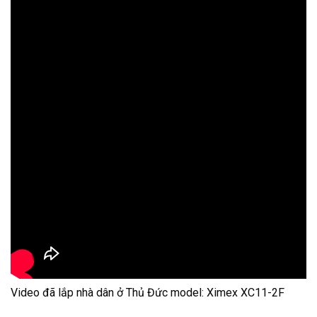
Video đã lắp nhà dân ở Thủ Đức model: Ximex XC11-2F