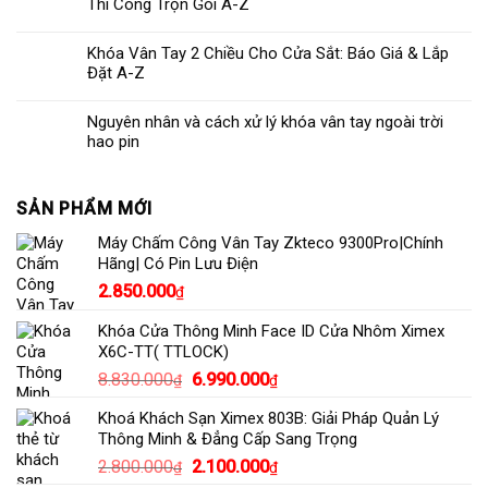
Thi Công Trọn Gói A-Z
Khóa Vân Tay 2 Chiều Cho Cửa Sắt: Báo Giá & Lắp
Đặt A-Z
Nguyên nhân và cách xử lý khóa vân tay ngoài trời
hao pin
SẢN PHẨM MỚI
Máy Chấm Công Vân Tay Zkteco 9300Pro|Chính
Hãng| Có Pin Lưu Điện
2.850.000
₫
Khóa Cửa Thông Minh Face ID Cửa Nhôm Ximex
X6C-TT( TTLOCK)
Giá
Giá
8.830.000
6.990.000
₫
₫
gốc
hiện
Khoá Khách Sạn Ximex 803B: Giải Pháp Quản Lý
là:
tại
Thông Minh & Đẳng Cấp Sang Trọng
8.830.000₫.
là:
Giá
Giá
2.800.000
2.100.000
₫
₫
6.990.000₫.