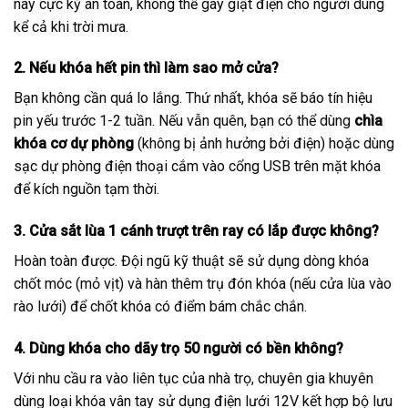
này cực kỳ an toàn, không thể gây giật điện cho người dùng
kể cả khi trời mưa.
2. Nếu khóa hết pin thì làm sao mở cửa?
Bạn không cần quá lo lắng. Thứ nhất, khóa sẽ báo tín hiệu
pin yếu trước 1-2 tuần. Nếu vẫn quên, bạn có thể dùng
chìa
khóa cơ dự phòng
(không bị ảnh hưởng bởi điện) hoặc dùng
sạc dự phòng điện thoại cắm vào cổng USB trên mặt khóa
để kích nguồn tạm thời.
3. Cửa sắt lùa 1 cánh trượt trên ray có lắp được không?
Hoàn toàn được. Đội ngũ kỹ thuật sẽ sử dụng dòng khóa
chốt móc (mỏ vịt) và hàn thêm trụ đón khóa (nếu cửa lùa vào
rào lưới) để chốt khóa có điểm bám chắc chắn.
4. Dùng khóa cho dãy trọ 50 người có bền không?
Với nhu cầu ra vào liên tục của nhà trọ, chuyên gia khuyên
dùng loại khóa vân tay sử dụng điện lưới 12V kết hợp bộ lưu