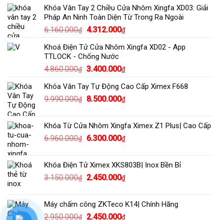
gốc
hiện
Khóa Vân Tay 2 Chiều Cửa Nhôm Xingfa XD03: Giải
là:
tại
Pháp An Ninh Toàn Diện Từ Trong Ra Ngoài
2.800.000₫.
là:
Giá
Giá
6.160.000
4.312.000
₫
₫
2.100.000₫.
gốc
hiện
Khoá Điện Tử Cửa Nhôm Xingfa XD02 - App
là:
tại
TTLOCK - Chống Nước
6.160.000₫.
là:
Giá
Giá
4.860.000
3.400.000
₫
₫
4.312.000₫.
gốc
hiện
Khóa Vân Tay Tự Động Cao Cấp Ximex F668
là:
tại
Giá
Giá
9.990.000
8.500.000
4.860.000₫.
là:
₫
₫
gốc
hiện
3.400.000₫.
là:
tại
Khóa Từ Cửa Nhôm Xingfa Ximex Z1 Plus| Cao Cấp
9.990.000₫.
là:
Giá
Giá
6.960.000
6.300.000
₫
₫
8.500.000₫.
gốc
hiện
là:
tại
Khóa Điện Tử Ximex XKS803B| Inox Bền Bỉ
6.960.000₫.
là:
Giá
Giá
3.150.000
2.450.000
₫
₫
6.300.000₫.
gốc
hiện
là:
tại
Máy chấm công ZKTeco K14| Chính Hãng
3.150.000₫.
là:
Giá
Giá
2.950.000
2.450.000
₫
₫
2.450.000₫.