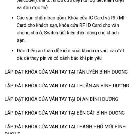
(encoder), thẻ từ, khóa cửa điện tử, bộ tiết kiệm điện
và đầu đọc thẻ.
Các sản phẩm bao gồm: Khóa cửa IC Card và RF/MF
Card cho khách sạn, khóa cửa RF ID Card cho văn
phòng nhà ở, Switch tiết kiện điện dùng cho khách
sạn…
Đặc điểm an toàn dễ kiểm soát khách ra vào, cài đặt
dễ, dễ thay pin và có cảnh báo khi pin yếu.
LẮP ĐẶT KHÓA CỬA VÂN TAY TẠI TÂN UYÊN BÌNH DƯƠNG
LẮP ĐẶT KHÓA CỬA VÂN TAY TẠI THUẬN AN BÌNH DƯƠNG
LẮP ĐẶT KHÓA CỬA VÂN TAY TẠI DĨ AN BÌNH DƯƠNG
LẮP ĐẶT KHÓA CỬA VÂN TAY TẠI BẾN CÁT BÌNH DƯƠNG
LẮP ĐẶT KHÓA CỬA VÂN TAY TẠI THÀNH PHỐ MỚI BÌNH