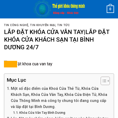
Skip
0
to
content
TIN CÔNG NGHỆ
,
TIN KHUYẾN MẠI
,
TIN TỨC
LẮP ĐẶT KHÓA CỬA VÂN TAY|LẮP ĐẶT
KHÓA CỬA KHÁCH SẠN TẠI BÌNH
DƯƠNG 24/7
Mục Lục
Một số đặc điểm của Khoá Cửa Thẻ Từ, Khóa Cửa
Khách Sạn, Khóa Cửa Vân Tay, Khóa Cửa Điện Tử, Khóa
Cửa Thông Minh mà công ty chung tôi đang cung cấp
và lắp đặt tại Bình Dương.
Khóa Cửa Vân Tay Bình Dương