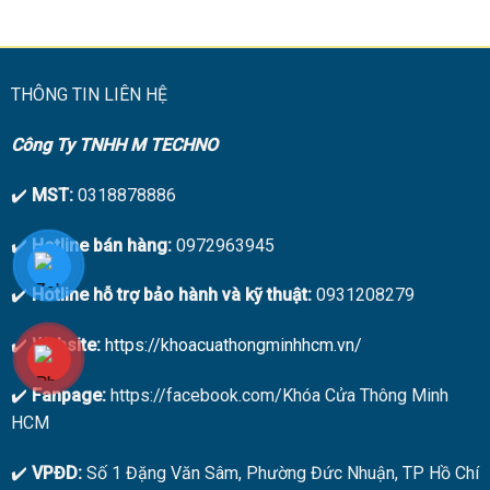
là:
tại
3.500.000₫.
là:
3.200.000₫.
THÔNG TIN LIÊN HỆ
Công Ty TNHH M TECHNO
✔️
MST:
0318878886
✔️
Hotline bán hàng:
0972963945
✔️
Hotline hỗ trợ bảo hành và kỹ thuật:
0931208279
✔️
Website:
https://khoacuathongminhhcm.vn/
✔️
Fanpage:
https://facebook.com/Khóa Cửa Thông Minh
HCM
✔️
VPĐD:
Số 1 Đặng Văn Sâm, Phường Đức Nhuận, TP Hồ Chí