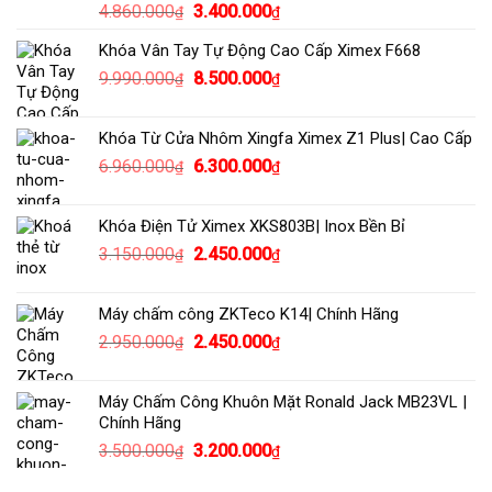
Giá
Giá
4.860.000
3.400.000
₫
₫
4.312.000₫.
gốc
hiện
Khóa Vân Tay Tự Động Cao Cấp Ximex F668
là:
tại
Giá
Giá
9.990.000
8.500.000
4.860.000₫.
là:
₫
₫
gốc
hiện
3.400.000₫.
là:
tại
Khóa Từ Cửa Nhôm Xingfa Ximex Z1 Plus| Cao Cấp
9.990.000₫.
là:
Giá
Giá
6.960.000
6.300.000
₫
₫
8.500.000₫.
gốc
hiện
là:
tại
Khóa Điện Tử Ximex XKS803B| Inox Bền Bỉ
6.960.000₫.
là:
Giá
Giá
3.150.000
2.450.000
₫
₫
6.300.000₫.
gốc
hiện
là:
tại
Máy chấm công ZKTeco K14| Chính Hãng
3.150.000₫.
là:
Giá
Giá
2.950.000
2.450.000
₫
₫
2.450.000₫.
gốc
hiện
là:
tại
Máy Chấm Công Khuôn Mặt Ronald Jack MB23VL |
2.950.000₫.
là:
Chính Hãng
2.450.000₫.
Giá
Giá
3.500.000
3.200.000
₫
₫
gốc
hiện