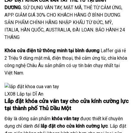
LẮP ĐẶT KHÓA CỬA VÂN TAY THẺ TỪ TẠI BÌNH
DƯƠNG.
SỬ DỤNG VÂN TAY, MẬT MÃ, THẺ TỪ CẢM ỨNG,
APP. GIẢM GIÁ 30% CHO KHÁCH HÀNG Ở BÌNH DƯƠNG.
SẢN PHẨM CHÍNH HÃNG NHẬP KHẨU TỪ ĐỨC, MỸ,
ITALIA, HÀN QUỐC, AUSTRALIA, ĐÀI LOAN. BẢO HÀNH 24
THÁNG
Khóa cửa điện tử thông minh tại bình dương
Laffer giá rẻ
2 Triệu 9 dùng mật mã, điện thoại, thẻ cảm ứng từ, chìa khóa
công nghệ Châu Âu sản phẩm có uy tín bán chạy nhất tại
Việt Nam.
LX08 Lắp tại DĨ An
Lắp đặt khóa cửa vân tay cho cửa kính cường lực
tại thành phố Thủ Dầu Một
Đây là dòng sản phẩm
khóa vân tay
được thiết kế chuyên
dụng chỉ dành để
lắp đặt cho cửa kính cường lực
. Lắp đặt