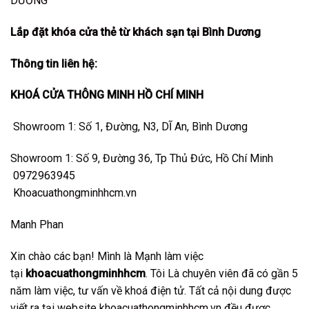
DƯƠNG
Lắp đặt khóa cửa thẻ từ khách sạn tại Bình Dương
Thông tin liên hệ:
KHOÁ CỬA THÔNG MINH HỒ CHÍ MINH
Showroom 1: Số 1, Đường, N3, DĨ An, Bình Dương
Showroom 1: Số 9, Đường 36, Tp Thủ Đức, Hồ Chí Minh
0972963945
Khoacuathongminhhcm.vn
Manh Phan
Xin chào các bạn! Mình là Mạnh làm việc
tại
khoacuathongminhhcm
. Tôi Là chuyên viên đã có gần 5
năm làm việc, tư vấn về khoá điện tử. Tất cả nội dung được
viết ra tại website
khoacuathongminhhcm.vn
đều được