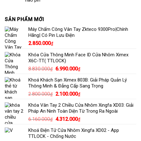
hao pin
SẢN PHẨM MỚI
Máy Chấm Công Vân Tay Zkteco 9300Pro|Chính
Hãng| Có Pin Lưu Điện
2.850.000
₫
Khóa Cửa Thông Minh Face ID Cửa Nhôm Ximex
X6C-TT( TTLOCK)
Giá
Giá
8.830.000
6.990.000
₫
₫
gốc
hiện
Khoá Khách Sạn Ximex 803B: Giải Pháp Quản Lý
là:
tại
Thông Minh & Đẳng Cấp Sang Trọng
8.830.000₫.
là:
Giá
Giá
2.800.000
2.100.000
₫
₫
6.990.000₫.
gốc
hiện
Khóa Vân Tay 2 Chiều Cửa Nhôm Xingfa XD03: Giải
là:
tại
Pháp An Ninh Toàn Diện Từ Trong Ra Ngoài
2.800.000₫.
là:
Giá
Giá
6.160.000
4.312.000
₫
₫
2.100.000₫.
gốc
hiện
Khoá Điện Tử Cửa Nhôm Xingfa XD02 - App
là:
tại
TTLOCK - Chống Nước
6.160.000₫.
là: