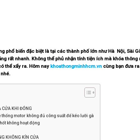
g phổ biến đặc biệt là tại các thành phố lớn như Hà Nội, Sài G
tăng rất nhanh. Không thể phủ nhận tính tiện ích mà khóa thông
 có thể xẩy ra. Hôm nay
khoathongminhhcm.vn
cùng bạn đưa ra
 nhé.
A CỬA KHI ĐÓNG
ệ thống motor không đủ công suất để kéo lưỡi gà
chốt không hoạt động
NG KHÔNG KÍN CỬA