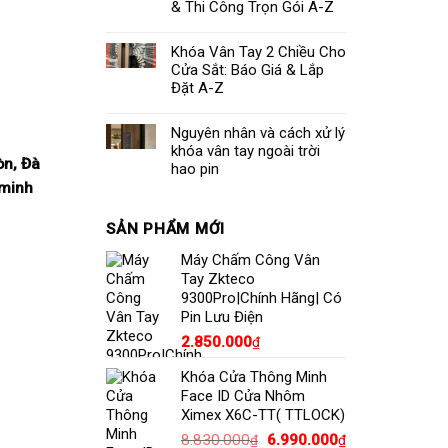
& Thi Công Trọn Gói A-Z
Khóa Vân Tay 2 Chiều Cho
Cửa Sắt: Báo Giá & Lắp
Đặt A-Z
Nguyên nhân và cách xử lý
khóa vân tay ngoài trời
òn, Đà
hao pin
 minh
SẢN PHẨM MỚI
Máy Chấm Công Vân
Tay Zkteco
9300Pro|Chính Hãng| Có
Pin Lưu Điện
2.850.000
₫
Khóa Cửa Thông Minh
Face ID Cửa Nhôm
Ximex X6C-TT( TTLOCK)
Giá
Giá
8.830.000
6.990.000
₫
₫