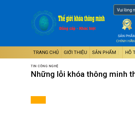
Skip
to
content
SẢN PHẨ
CHÍNH HÃ
TRANG CHỦ
GIỚI THIỆU
SẢN PHẨM
HỖ 
TIN CÔNG NGHỆ
Những lỗi khóa thông minh t