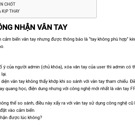
ÓN CHỐT
 KỊP THAY
HÔNG NHẬN VÂN TAY
hận cảm biến vân tay nhưng được thông báo là “tay không phù hợp” k
áo.
cố ý của người admin (chủ khóa), xóa vân tay của user thì admin có 
lại.
 diện vân tay không thấy khớp khi so sánh với vân tay tham chiếu. Đi
tay quang học, điện dung nhưng với công nghệ mới nhất là vân tay F
hông thể so sánh, điều này xẩy ra với vân tay sử dụng công nghệ cũ 
 đặt vào cảm biến.
 nhận được lúc không?