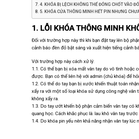
4. KHÓA BỊ LỆCH KHÔNG THỂ ĐÓNG CHỐT VÀO Đ
5. KHÓA CỬA THÔNG MINH HẾT PIN NHƯNG CHƯA
1. LỖI KHÓA THÔNG MINH K
Đối với trường hợp này thì khi bạn đặt tay lên bộ p
cảnh báo đèn đỏ bật sáng và xuất hiện tiếng cảnh b
Với trường hợp này cách xử lý:
1.1. Có thể bạn bị xóa mất vân tay do vô tình hoặc 
được. Bạn có thể liên hệ với admin (chủ khóa) để hỏi 
1.2. Có thể do tay bạn bị xước khiến thuật toán nhận
xẩy ra với một số loại khóa sử dụng công nghệ vân 
không xẩy ra.
1.3. Do tay ướt khiến bộ phận cảm biến vân tay có k
quang học. Cách khắc phục là: lau khô vân tay trước
1.4. Do khóa pin yếu nên khả năng nhận vân tay lúc