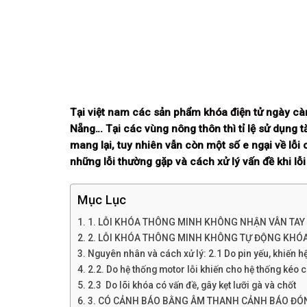
Tại việt nam các sản phẩm
khóa điện tử
ngày càn
Nẵng… Tại các vùng nông thôn thì tỉ lệ sử dụng 
mang lại, tuy nhiên vẫn còn một số e ngại về lỗi
những lỗi thường gặp và cách xử lý vấn đề khi lỗi
Mục Lục
1. LỖI KHÓA THÔNG MINH KHÔNG NHẬN VÂN TAY
2. LỖI KHÓA THÔNG MINH KHÔNG TỰ ĐỘNG KHÓ
Nguyên nhân và cách xử lý: 2.1 Do pin yếu, khiến h
2.2. Do hệ thống motor lỗi khiến cho hệ thống kéo 
2.3 Do lõi khóa có vấn đề, gây kẹt lưỡi gà và chốt
3. CÓ CẢNH BÁO BẰNG ÂM THANH CẢNH BÁO ĐÓ