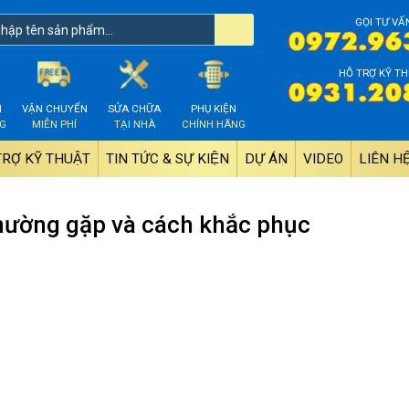
GỌI TƯ VẤ
HỖ TRỢ KỸ TH
M
VẬN CHUYỂN
SỬA CHỮA
PHỤ KIỆN
NG
MIỄN PHÍ
TẠI NHÀ
CHÍNH HÃNG
TRỢ KỸ THUẬT
TIN TỨC & SỰ KIỆN
DỰ ÁN
VIDEO
LIÊN HÊ
hường gặp và cách khắc phục