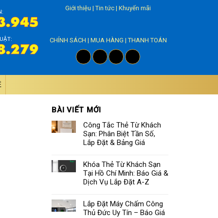
Giới thiệu
|
Tin tức
|
Khuyến mãi
N:
UẬT:
CHÍNH SÁCH
|
MUA HÀNG
|
THANH TOÁN
̣
BÀI VIẾT MỚI
Công Tắc Thẻ Từ Khách
Sạn: Phân Biệt Tần Số,
Lắp Đặt & Bảng Giá
Khóa Thẻ Từ Khách Sạn
Tại Hồ Chí Minh: Báo Giá &
Dịch Vụ Lắp Đặt A-Z
Lắp Đặt Máy Chấm Công
Thủ Đức Uy Tín – Báo Giá