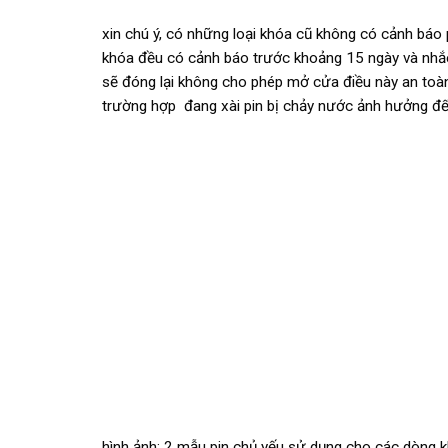
xin chú ý, có những loại khóa cũ không có cảnh báo 
khóa đều có cảnh báo trước khoảng 15 ngày và nhắc 
sẽ đóng lại không cho phép mở cửa điều này an toàn 
trường hợp đang xài pin bị chảy nước ảnh hưởng đế
hình ảnh: 2 mẫu pin chủ yếu sử dụng cho các dòng k