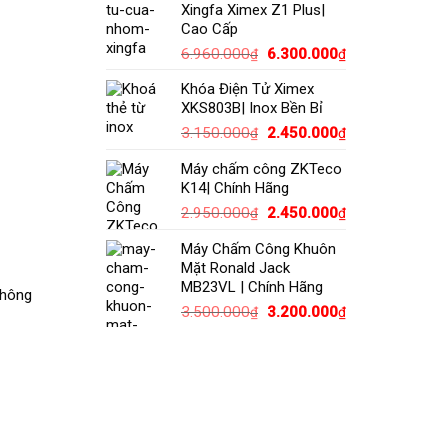
Xingfa Ximex Z1 Plus|
9.990.000₫.
là:
Cao Cấp
8.500.000₫.
Giá
Giá
6.960.000
6.300.000
₫
₫
gốc
hiện
Khóa Điện Tử Ximex
là:
tại
XKS803B| Inox Bền Bỉ
6.960.000₫.
là:
Giá
Giá
3.150.000
2.450.000
6.300.000₫.
₫
₫
gốc
hiện
Máy chấm công ZKTeco
là:
tại
K14| Chính Hãng
3.150.000₫.
là:
Giá
2.450.000₫.
Giá
2.950.000
2.450.000
₫
₫
gốc
hiện
Máy Chấm Công Khuôn
là:
tại
Mặt Ronald Jack
2.950.000₫.
là:
MB23VL | Chính Hãng
2.450.000₫.
không
Giá
Giá
3.500.000
3.200.000
₫
₫
gốc
hiện
là:
tại
3.500.000₫.
là:
3.200.000₫.