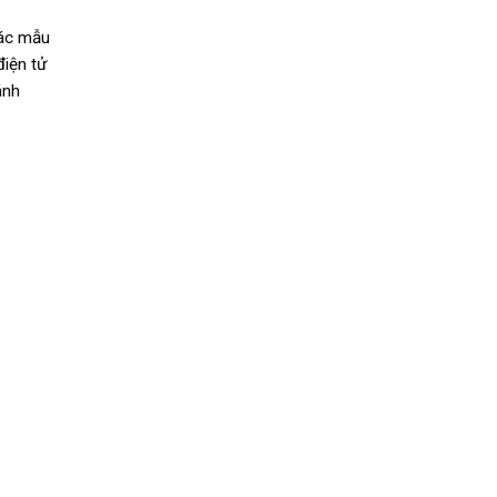
các mẫu
điện tử
ánh