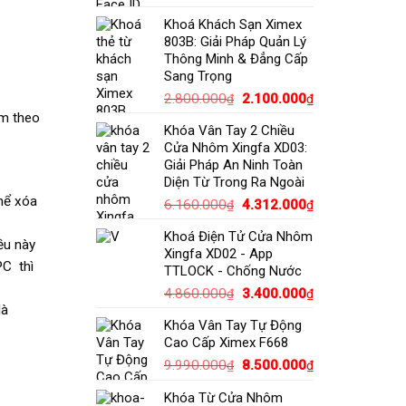
gốc
hiện
Khoá Khách Sạn Ximex
là:
tại
803B: Giải Pháp Quản Lý
8.830.000₫.
là:
Thông Minh & Đẳng Cấp
6.990.000₫.
Sang Trọng
Giá
Giá
2.800.000
2.100.000
₫
₫
gốc
hiện
èm theo
Khóa Vân Tay 2 Chiều
là:
tại
Cửa Nhôm Xingfa XD03:
2.800.000₫.
là:
Giải Pháp An Ninh Toàn
2.100.000₫.
Diện Từ Trong Ra Ngoài
thể xóa
Giá
Giá
6.160.000
4.312.000
₫
₫
gốc
hiện
Khoá Điện Tử Cửa Nhôm
là:
tại
ều này
Xingfa XD02 - App
6.160.000₫.
là:
PC thì
TTLOCK - Chống Nước
4.312.000₫.
Giá
Giá
4.860.000
3.400.000
₫
₫
là
gốc
hiện
Khóa Vân Tay Tự Động
là:
tại
Cao Cấp Ximex F668
4.860.000₫.
là:
Giá
Giá
9.990.000
8.500.000
3.400.000₫.
₫
₫
gốc
hiện
Khóa Từ Cửa Nhôm
là:
tại