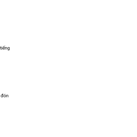
tiếng
à đón