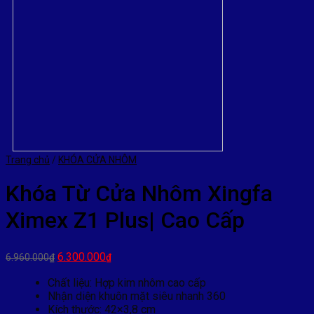
Trang chủ
/
KHÓA CỬA NHÔM
Khóa Từ Cửa Nhôm Xingfa
Ximex Z1 Plus| Cao Cấp
Giá
Giá
6.300.000
6.960.000
₫
₫
gốc
hiện
là:
tại
Chất liệu: Hợp kim nhôm cao cấp
6.960.000₫.
là:
Nhận diện khuôn mặt siêu nhanh 360
6.300.000₫.
Kích thước: 42×3,8 cm