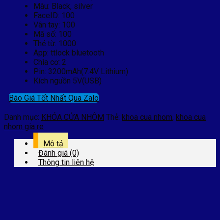
Màu: Black, silver
FaceID: 100
Vân tay: 100
Mã số: 100
Thẻ từ: 1000
App: ttlock bluetooth
Chìa cơ: 2
Pin: 3200mAh(7.4V Lithium)
Kích nguồn 5V(USB)
Báo Giá Tốt Nhất Qua Zalo
Danh mục:
KHÓA CỬA NHÔM
Thẻ:
khoa cua nhom
,
khoa cua
nhom gia re
Mô tả
Đánh giá (0)
Thông tin liên hệ