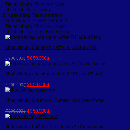
- Tên tài khoản: Phan Văn Mạnh
- Chi nhánh: Bình Dương
2. Ngân hàng Techcombank
- Số tài khoản: 19034298555010
- Tên tài khoản: Phan Văn Mạnh
- Chi nhánh: Lái Thiêu Bình Dương
Khoá vân tay cửa nhôm Laffer R1, cửa đố nhỏ
Giá
Giá
5.850.000
6.900.000
₫
₫
gốc
hiện
là:
tại
Khoá vân tay cửa nhôm Laffer XF18, cửa đố nhỏ
6.900.000₫.
là:
5.850.000₫.
Giá
Giá
5.950.000
6.900.000
₫
₫
gốc
hiện
là:
tại
Khoa van tay cua nhom LGsmart- Nắp che vân tay
6.900.000₫.
là:
5.950.000₫.
Giá
Giá
4.350.000
7.500.000
₫
₫
gốc
hiện
là:
tại
Khoá vân tay Laffer R12 dành cho 2 cửa sát nhau
7.500.000₫.
là: