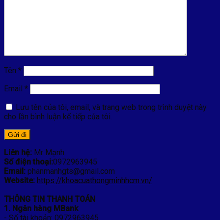
Tên
*
Email
*
Lưu tên của tôi, email, và trang web trong trình duyệt này
cho lần bình luận kế tiếp của tôi.
Liên hệ:
Mr Mạnh
Số điện thoại:
0972963945
Email:
phanmanhgts@gmail.com
Website:
https://khoacuathongminhhcm.vn/
THÔNG TIN THANH TOÁN
1. Ngân hàng MBank
- Số tài khoản: 0972963945