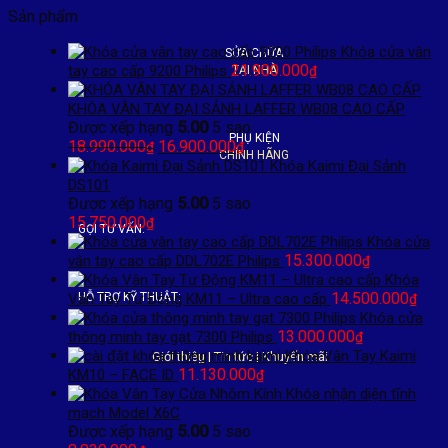
Sản phẩm
Khóa cửa vân
SỬA CHỮA
21.900.000
tay cao cấp 9200 Philips
TẠI NHÀ
₫
KHÓA VÂN TAY ĐẠI SẢNH LAFFER WB08 CAO CẤP
Được xếp hạng
5.00
5 sao
PHỤ KIỆN
Giá
Giá
18.990.000
16.900.000
₫
₫
CHÍNH HÃNG
gốc
hiện
Khóa Kaimi Đại Sảnh
là:
tại
DS101
18.990.000₫.
là:
Được xếp hạng
5.00
5 sao
16.900.000₫.
15.750.000
₫
GỌI TƯ VẤN:
Khóa cửa
15.300.000
vân tay cao cấp DDL702E Philips
₫
Khóa
14.500.000
Vân Tay Tự Động KM11 – Ultra cao cấp
HỖ TRỢ KỸ THUẬT:
₫
Khóa cửa
13.000.000
thông minh tay gạt 7300 Philips
₫
Khóa Vân Tay Kaimi
Giới thiệu
|
Tin tức
|
Khuyến mãi
11.130.000
KM10 – FACE ID
₫
Khóa nhận diện tĩnh
mạch Model X6C
Được xếp hạng
5.00
5 sao