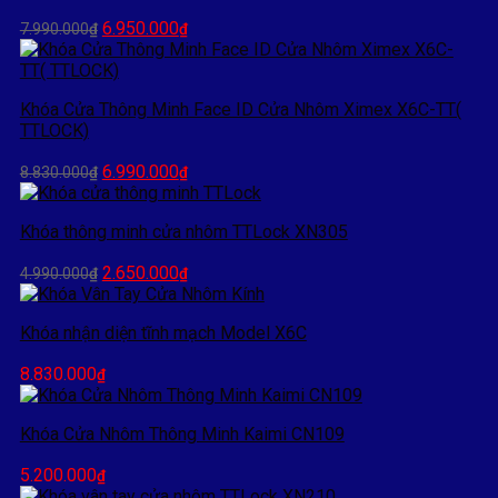
4.350.000₫.
Giá
Giá
6.950.000
7.990.000
₫
₫
gốc
hiện
là:
tại
7.990.000₫.
là:
Khóa Cửa Thông Minh Face ID Cửa Nhôm Ximex X6C-TT(
6.950.000₫.
TTLOCK)
Giá
Giá
6.990.000
8.830.000
₫
₫
gốc
hiện
là:
tại
Khóa thông minh cửa nhôm TTLock XN305
8.830.000₫.
là:
6.990.000₫.
Giá
Giá
2.650.000
4.990.000
₫
₫
gốc
hiện
là:
tại
Khóa nhận diện tĩnh mạch Model X6C
4.990.000₫.
là:
2.650.000₫.
8.830.000
₫
Khóa Cửa Nhôm Thông Minh Kaimi CN109
5.200.000
₫