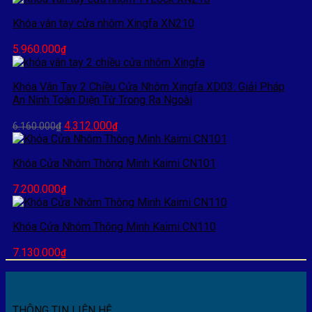
Khóa vân tay cửa nhôm Xingfa XN210
5.960.000
₫
Khóa Vân Tay 2 Chiều Cửa Nhôm Xingfa XD03: Giải Pháp
An Ninh Toàn Diện Từ Trong Ra Ngoài
Giá
Giá
4.312.000
6.160.000
₫
₫
gốc
hiện
là:
tại
Khóa Cửa Nhôm Thông Minh Kaimi CN101
6.160.000₫.
là:
4.312.000₫.
7.200.000
₫
Khóa Cửa Nhôm Thông Minh Kaimi CN110
7.130.000
₫
THÔNG TIN LIÊN HỆ