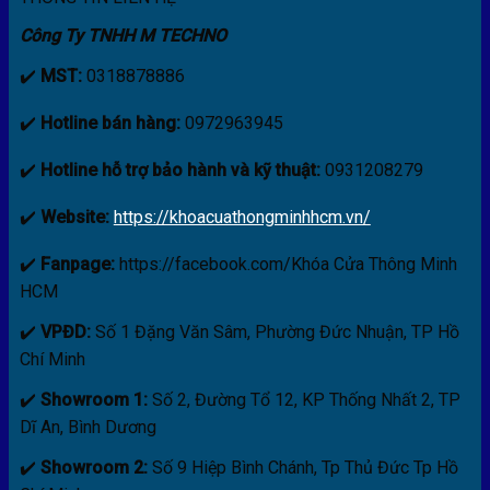
Công Ty TNHH M TECHNO
✔️
MST:
0318878886
✔️
Hotline bán hàng:
0972963945
✔️
Hotline hỗ trợ bảo hành và kỹ thuật:
0931208279
✔️
Website:
https://khoacuathongminhhcm.vn/
✔️
Fanpage:
https://facebook.com/Khóa Cửa Thông Minh
HCM
✔️
VPĐD:
Số 1 Đặng Văn Sâm, Phường Đức Nhuận, TP Hồ
Chí Minh
✔️
Showroom 1:
Số 2, Đường Tổ 12, KP Thống Nhất 2, TP
Dĩ An, Bình Dương
✔️
Showroom 2:
Số 9 Hiệp Bình Chánh, Tp Thủ Đức Tp Hồ