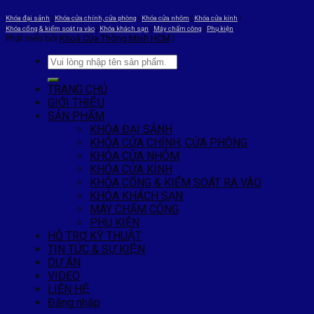
Khóa đại sảnh
|
Khóa cửa chính, cửa phòng
|
Khóa cửa nhôm
|
Khóa cửa kính
|
Khóa cổng & kiểm soát ra vào
|
Khóa khách sạn
|
Máy chấm công
|
Phụ kiện
Phát triển bởi
Khoá Cửa Thông Minh HCM
|
TRANG CHỦ
GIỚI THIỆU
SẢN PHẨM
KHÓA ĐẠI SẢNH
KHÓA CỬA CHÍNH, CỬA PHÒNG
KHÓA CỬA NHÔM
KHÓA CỬA KÍNH
KHÓA CỔNG & KIỂM SOÁT RA VÀO
KHÓA KHÁCH SẠN
MÁY CHẤM CÔNG
PHỤ KIỆN
HỖ TRỢ KỸ THUẬT
TIN TỨC & SỰ KIỆN
DỰ ÁN
VIDEO
LIÊN HỆ
Đăng nhập