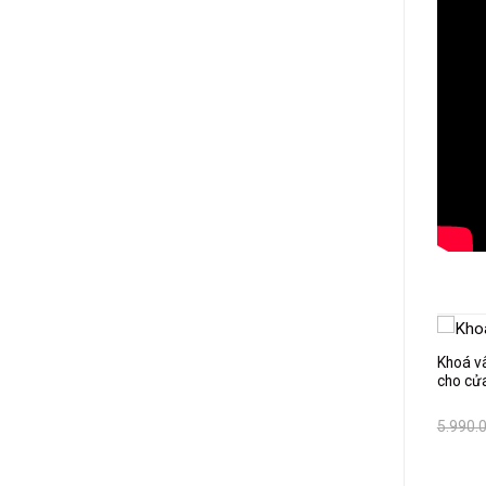
Khoá vâ
cho cử
5.990.