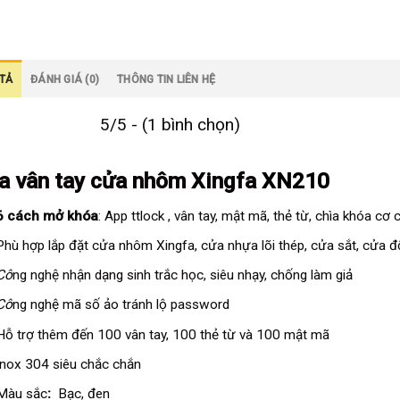
TẢ
ĐÁNH GIÁ (0)
THÔNG TIN LIÊN HỆ
5/5 - (1 bình chọn)
a vân tay cửa nhôm Xingfa
XN210
6 cách mở khóa
: App ttlock , vân tay, mật mã, thẻ từ, chìa khóa 
Phù hợp lắp đặt cửa nhôm Xingfa, cửa nhựa lõi thép, cửa sắt, cửa 
Cô
ng nghệ nhận
dạng sinh trắc học
, siêu nhạy, chống làm giả
Cô
ng nghệ mã số ảo tránh lộ password
Hỗ trợ thêm đến 100 vân tay, 100 thẻ từ và 100 mật mã
Inox 304 siêu chắc chắn
Màu sắc
:
Bạc, đen