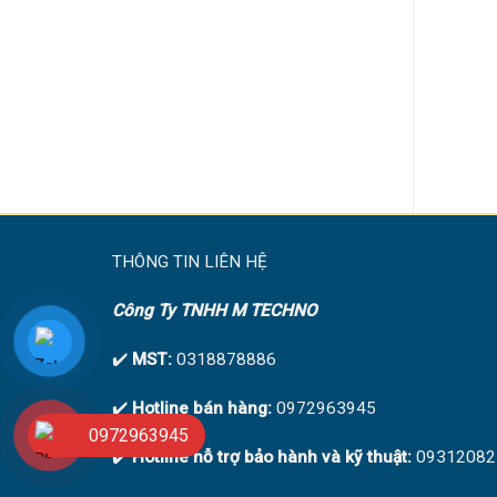
 vân tay Laffer R12 dành
Khóa Cửa Nhôm Thông Minh
2 cửa sát nhau
Kaimi CN109
Giá
Giá
6.950.000
5.200.000
90.000
₫
₫
₫
gốc
hiện
là:
tại
7.990.000₫.
là:
6.950.000₫.
THÔNG TIN LIÊN HỆ
Công Ty TNHH M TECHNO
✔️
MST:
0318878886
✔️
Hotline bán hàng:
0972963945
0972963945
✔️
Hotline hỗ trợ bảo hành và kỹ thuật:
09312082