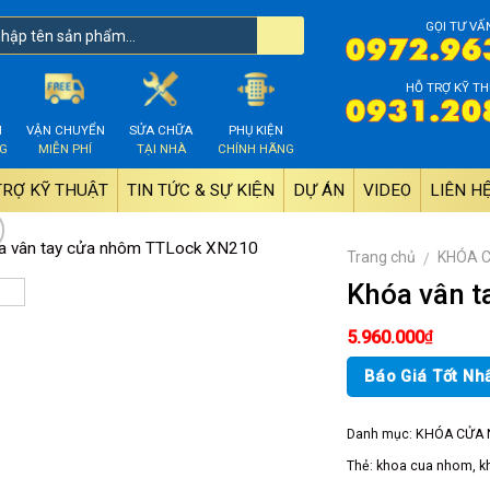
GỌI TƯ VẤ
HỖ TRỢ KỸ TH
M
VẬN CHUYỂN
SỬA CHỮA
PHỤ KIỆN
NG
MIỄN PHÍ
TẠI NHÀ
CHÍNH HÃNG
TRỢ KỸ THUẬT
TIN TỨC & SỰ KIỆN
DỰ ÁN
VIDEO
LIÊN HÊ
Trang chủ
KHÓA 
/
Khóa vân t
₫
5.960.000
Báo Giá Tốt Nh
Danh mục:
KHÓA CỬA
Thẻ:
khoa cua nhom
,
k