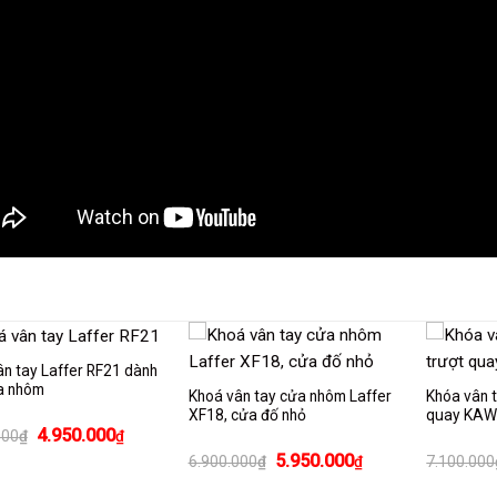
n tay Laffer RF21 dành
a nhôm
Khoá vân tay cửa nhôm Laffer
Khóa vân 
XF18, cửa đố nhỏ
quay KA
Giá
Giá
4.950.000
000
₫
₫
gốc
hiện
Giá
Giá
5.950.000
6.900.000
₫
₫
7.100.000
là:
tại
gốc
hiện
5.990.000₫.
là:
là:
tại