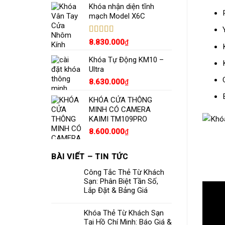
Khóa nhận diện tĩnh
mạch Model X6C
Được xếp
8.830.000
₫
hạng
5.00
5
sao
Khóa Tự Động KM10 –
Ultra
8.630.000
₫
KHÓA CỬA THÔNG
MINH CÓ CAMERA
KAIMI TM109PRO
8.600.000
₫
BÀI VIẾT – TIN TỨC
Công Tắc Thẻ Từ Khách
Sạn: Phân Biệt Tần Số,
Lắp Đặt & Bảng Giá
Khóa Thẻ Từ Khách Sạn
Tại Hồ Chí Minh: Báo Giá &