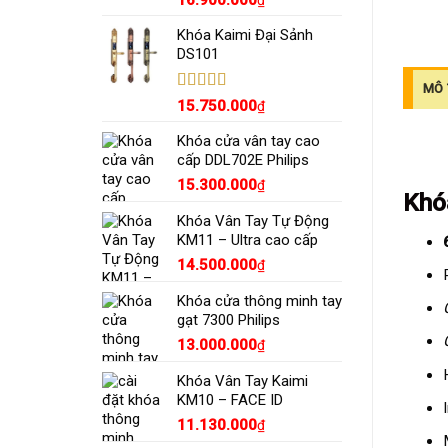
16.900.000
₫
sao
gốc
hiện
Khóa Kaimi Đại Sảnh
là:
tại
DS101
18.990.000₫.
là:
16.900.000₫.
MÔ 
Được xếp
15.750.000
₫
hạng
5.00
5
sao
Khóa cửa vân tay cao
cấp DDL702E Philips
15.300.000
₫
Khó
Khóa Vân Tay Tự Động
KM11 – Ultra cao cấp
14.500.000
₫
Khóa cửa thông minh tay
gạt 7300 Philips
13.000.000
₫
Khóa Vân Tay Kaimi
KM10 – FACE ID
11.130.000
₫