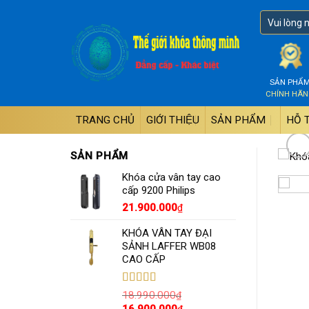
Skip
to
content
SẢN PHẨ
CHÍNH HÃ
TRANG CHỦ
GIỚI THIỆU
SẢN PHẨM
HỖ 
SẢN PHẨM
Khóa cửa vân tay cao
cấp 9200 Philips
21.900.000
₫
KHÓA VÂN TAY ĐẠI
SẢNH LAFFER WB08
CAO CẤP
Được xếp
18.990.000
₫
hạng
5.00
5
Giá
Giá