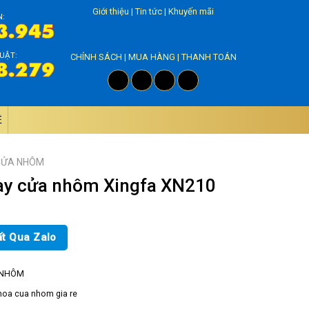
Giới thiệu
|
Tin tức
|
Khuyến mãi
N:
UẬT:
CHÍNH SÁCH
|
MUA HÀNG
|
THANH TOÁN
̣
CỬA NHÔM
ay cửa nhôm Xingfa XN210
ất Qua Zalo
 NHÔM
hoa cua nhom gia re