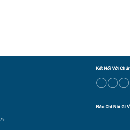
4.950.000₫.
6.900.000₫.
là:
5.950.000₫.
Kết Nối Với Chún
Báo Chí Nói Gì 
79