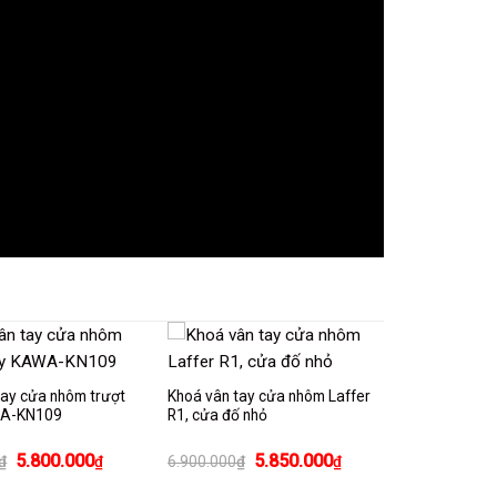
tay cửa nhôm trượt
Khoá vân tay cửa nhôm Laffer
WA-KN109
R1, cửa đố nhỏ
Giá
Giá
Giá
Giá
5.800.000
5.850.000
₫
₫
6.900.000
₫
₫
gốc
hiện
gốc
hiện
là:
tại
là:
tại