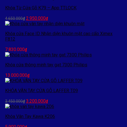
Khóa Từ Cửa Gỗ K79 – App TTLOCK
Giá
Giá
2.950.000
4.650.000
₫
₫
gốc
hiện
là:
tại
Khóa cửa Face ID Nhận diện khuôn mặt cao cấp Ximex
4.650.000₫.
là:
F812
2.950.000₫.
7.830.000
₫
Khóa cửa thông minh tay gạt 7300 Philips
13.000.000
₫
KHÓA VÂN TAY CỬA GỖ LAFFER T09
Giá
Giá
3.200.000
3.450.000
₫
₫
gốc
hiện
là:
tại
Khóa Vân Tay Kawa K206
3.450.000₫.
là:
3.200.000₫.
5.900.000