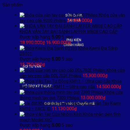
Sản phẩm
Khóa cửa vân
SỬA CHỮA
21.900.000
tay cao cấp 9200 Philips
TẠI NHÀ
₫
KHÓA VÂN TAY ĐẠI SẢNH LAFFER WB08 CAO CẤP
Được xếp hạng
5.00
5 sao
PHỤ KIỆN
Giá
Giá
18.990.000
16.900.000
₫
₫
CHÍNH HÃNG
gốc
hiện
Khóa Kaimi Đại Sảnh
là:
tại
DS101
18.990.000₫.
là:
Được xếp hạng
5.00
5 sao
16.900.000₫.
15.750.000
₫
GỌI TƯ VẤN:
Khóa cửa
15.300.000
vân tay cao cấp DDL702E Philips
₫
Khóa
14.500.000
Vân Tay Tự Động KM11 – Ultra cao cấp
HỖ TRỢ KỸ THUẬT:
₫
Khóa cửa
13.000.000
thông minh tay gạt 7300 Philips
₫
Khóa Vân Tay Kaimi
Giới thiệu
|
Tin tức
|
Khuyến mãi
11.130.000
KM10 – FACE ID
₫
Khóa nhận diện tĩnh
mạch Model X6C
Được xếp hạng
5.00
5 sao