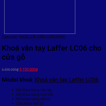
Trang chủ
/
KHÓA CỬA CHÍNH,CỬA PHÒNG
Khoá vân tay Laffer LC06 cho
cửa gỗ
Giá
Giá
5.150.000
6.500.000
₫
₫
gốc
hiện
là:
tại
Model khoá:
Khoá vân tay Laffer LC06
6.500.000₫.
là:
5.150.000₫.
Mở khóa bằng vân tay
Mở khóa bằng mật mã
Mở khóa bằng thẻ từ
Chìa khóa Vật Lý