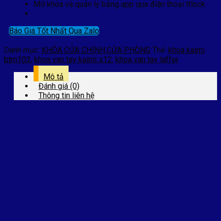
Mở khóa và quản lý bằng app qua điện thoại ttlock
Báo Giá Tốt Nhất Qua Zalo
Danh mục:
KHÓA CỬA CHÍNH,CỬA PHÒNG
Thẻ:
khoa kaimi
btm103
,
khoa van tay kaimi s12
,
khoa van tay laffer
Mô tả
Đánh giá (0)
Thông tin liên hệ