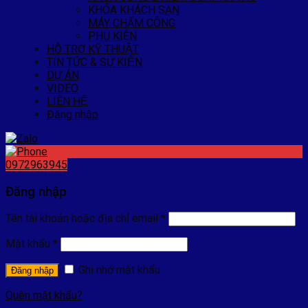
KHÓA KHÁCH SẠN
MÁY CHẤM CÔNG
PHỤ KIỆN
HỖ TRỢ KỸ THUẬT
TIN TỨC & SỰ KIỆN
DỰ ÁN
VIDEO
LIÊN HỆ
Đăng nhập
0972963945
Đăng nhập
Tên tài khoản hoặc địa chỉ email
*
Mật khẩu
*
Ghi nhớ mật khẩu
Đăng nhập
Quên mật khẩu?