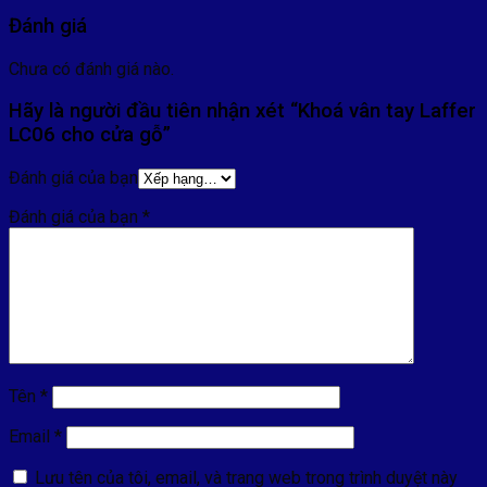
Đánh giá
Chưa có đánh giá nào.
Hãy là người đầu tiên nhận xét “Khoá vân tay Laffer
LC06 cho cửa gỗ”
Đánh giá của bạn
Đánh giá của bạn
*
Tên
*
Email
*
Lưu tên của tôi, email, và trang web trong trình duyệt này