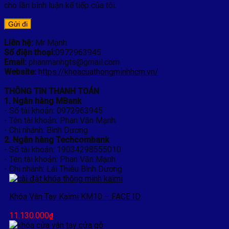
cho lần bình luận kế tiếp của tôi.
Liên hệ:
Mr Mạnh
Số điện thoại:
0972963945
Email:
phanmanhgts@gmail.com
Website:
https://khoacuathongminhhcm.vn/
THÔNG TIN THANH TOÁN
1. Ngân hàng MBank
- Số tài khoản: 0972963945
- Tên tài khoản: Phan Văn Mạnh
- Chi nhánh: Bình Dương
2. Ngân hàng Techcombank
- Số tài khoản: 19034298555010
- Tên tài khoản: Phan Văn Mạnh
- Chi nhánh: Lái Thiêu Bình Dương
Khóa Vân Tay Kaimi KM10 – FACE ID
11.130.000
₫