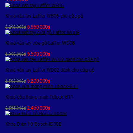
₫
Khoá vân tay Laffer WB06 cho cửa gỗ
Giá
Giá
6.560.000
8.200.000
₫
₫
gốc
hiện
là:
tại
Khoá vân tay cửa gỗ Laffer WD08
8.200.000₫.
là:
6.560.000₫.
Giá
Giá
5.500.000
6.900.000
₫
₫
gốc
hiện
là:
tại
Khoá vân tay Laffer WD02 dành cho cửa gỗ
6.900.000₫.
là:
5.500.000₫.
Giá
Giá
5.200.000
6.500.000
₫
₫
gốc
hiện
là:
tại
Khóa cửa thông minh Tdlock-B11
6.500.000₫.
là:
5.200.000₫.
Giá
Giá
2.450.000
3.585.000
₫
₫
gốc
hiện
là:
tại
Khóa Điên Tử Bosch ID30B
3.585.000₫.
là:
2.450.000₫.