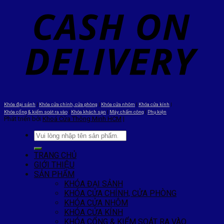
Khóa đại sảnh
|
Khóa cửa chính, cửa phòng
|
Khóa cửa nhôm
|
Khóa cửa kính
|
Khóa cổng & kiểm soát ra vào
|
Khóa khách sạn
|
Máy chấm công
|
Phụ kiện
Phát triển bởi
Khoá Cửa Thông Minh HCM
|
TRANG CHỦ
GIỚI THIỆU
SẢN PHẨM
KHÓA ĐẠI SẢNH
KHÓA CỬA CHÍNH, CỬA PHÒNG
KHÓA CỬA NHÔM
KHÓA CỬA KÍNH
KHÓA CỔNG & KIỂM SOÁT RA VÀO