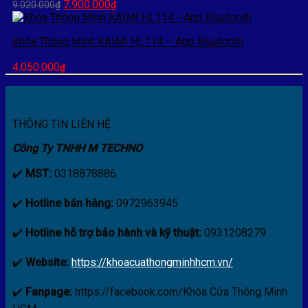
Giá
Giá
7.900.000
9.020.000
₫
₫
gốc
hiện
là:
tại
Khóa Thông Minh KAIMI HL114 – App Bluetooth
9.020.000₫.
là:
7.900.000₫.
4.050.000
₫
THÔNG TIN LIÊN HỆ
Công Ty TNHH M TECHNO
✔️
MST:
0318878886
✔️
Hotline bán hàng:
0972963945
✔️
Hotline hỗ trợ bảo hành và kỹ thuật:
0931208279
✔️
Website:
https://khoacuathongminhhcm.vn/
✔️
Fanpage:
https://facebook.com/Khóa Cửa Thông Minh