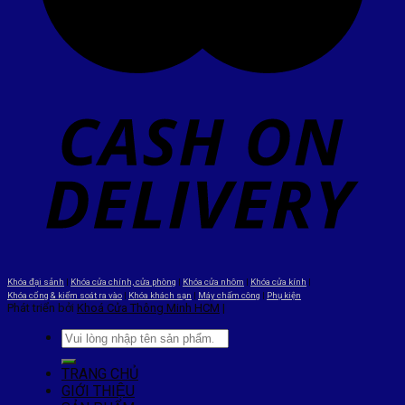
Khóa đại sảnh
|
Khóa cửa chính, cửa phòng
|
Khóa cửa nhôm
|
Khóa cửa kính
|
Khóa cổng & kiểm soát ra vào
|
Khóa khách sạn
|
Máy chấm công
|
Phụ kiện
Phát triển bởi
Khoá Cửa Thông Minh HCM
|
TRANG CHỦ
GIỚI THIỆU