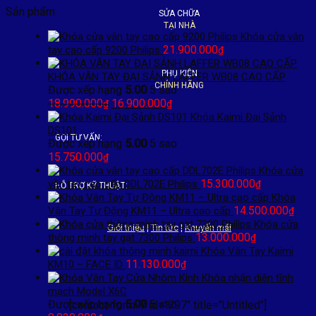
Sản phẩm
SỬA CHỮA
TẠI NHÀ
Khóa cửa vân
21.900.000
tay cao cấp 9200 Philips
₫
PHỤ KIỆN
KHÓA VÂN TAY ĐẠI SẢNH LAFFER WB08 CAO CẤP
CHÍNH HÃNG
Được xếp hạng
5.00
5 sao
Giá
Giá
18.990.000
16.900.000
₫
₫
gốc
hiện
Khóa Kaimi Đại Sảnh
là:
tại
DS101
GỌI TƯ VẤN:
18.990.000₫.
là:
Được xếp hạng
5.00
5 sao
16.900.000₫.
15.750.000
₫
Khóa cửa
15.300.000
vân tay cao cấp DDL702E Philips
₫
HỖ TRỢ KỸ THUẬT:
Khóa
14.500.000
Vân Tay Tự Động KM11 – Ultra cao cấp
₫
Khóa cửa
Giới thiệu
|
Tin tức
|
Khuyến mãi
13.000.000
thông minh tay gạt 7300 Philips
₫
Khóa Vân Tay Kaimi
11.130.000
KM10 – FACE ID
₫
Khóa nhận diện tĩnh
mạch Model X6C
Được xếp hạng
5.00
5 sao
[contact-form-7 id="797" title="Untitled"]