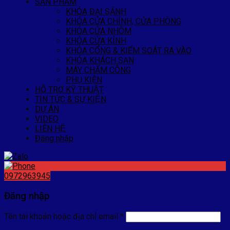
SẢN PHẨM
KHÓA ĐẠI SẢNH
KHÓA CỬA CHÍNH, CỬA PHÒNG
KHÓA CỬA NHÔM
KHÓA CỬA KÍNH
KHÓA CỔNG & KIỂM SOÁT RA VÀO
KHÓA KHÁCH SẠN
MÁY CHẤM CÔNG
PHỤ KIỆN
HỖ TRỢ KỸ THUẬT
TIN TỨC & SỰ KIỆN
DỰ ÁN
VIDEO
LIÊN HỆ
Đăng nhập
0972963945
Đăng nhập
Tên tài khoản hoặc địa chỉ email
*