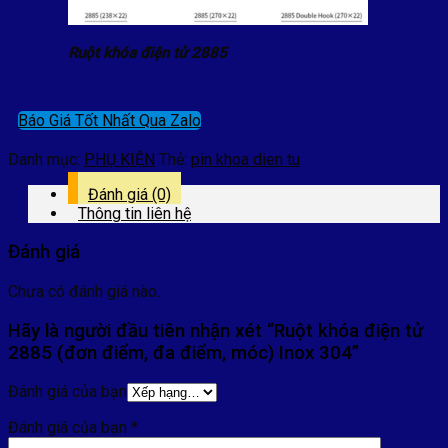
Ruột khóa điện tử 2885
Báo Giá Tốt Nhất Qua Zalo
Danh mục:
PHỤ KIỆN
Thẻ:
pin khoa dien tu
Đánh giá (0)
Thông tin liên hệ
Đánh giá
Chưa có đánh giá nào.
Hãy là người đầu tiên nhận xét “Ruột khóa điện tử
2885 (đơn điểm, đa điểm, móc) Inox 304”
Đánh giá của bạn
Đánh giá của bạn
*