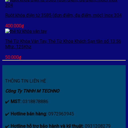
là:
tại
550.000₫.
là:
Ruột khóa điện tử 3585 (đơn điểm, đa điểm, móc) Inox 304
375.000₫.
400.000
₫
Thẻ Từ Khóa Vân Tay, Thẻ Từ Khóa Khách Sạn tần số 13.56
Mhz, 125Khz
50.000
₫
THÔNG TIN LIÊN HỆ
Công Ty TNHH M TECHNO
✔️
MST:
0318878886
✔️
Hotline bán hàng:
0972963945
✔️
Hotline hỗ trợ bảo hành và kỹ thuật:
0931208279