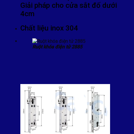
Giải pháp cho cửa sắt đố dưới
4cm
Chất liệu inox 304
Ruột khóa điện tử 2885