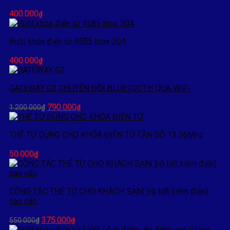
59.000₫.
400.000
₫
Ruột khóa điện tử 4585 Inox 304
400.000
₫
GATEWAY G2 CHUYỂN ĐỒI BLUETOOTH QUA WIFI
Giá
Giá
790.000
1.200.000
₫
₫
gốc
hiện
là:
tại
THẺ TỪ DÙNG CHO KHÓA ĐIỆN TỬ TẦN SÔ 13.56Mhz
1.200.000₫.
là:
790.000₫.
50.000
₫
CÔNG TẮC THẺ TỪ CHO KHÁCH SẠN( bộ tiết kiệm điện)
cao cấp
Giá
Giá
375.000
550.000
₫
₫
gốc
hiện