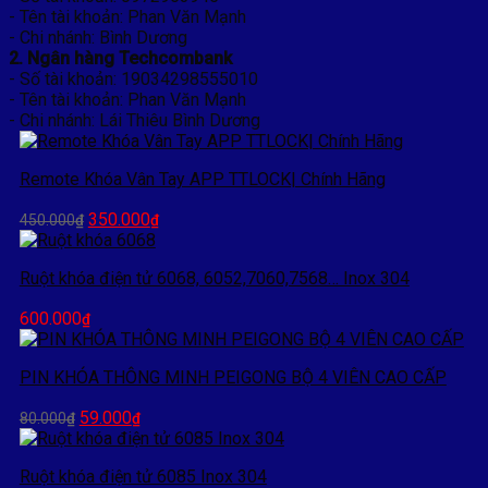
- Tên tài khoản: Phan Văn Mạnh
- Chi nhánh: Bình Dương
2. Ngân hàng Techcombank
- Số tài khoản: 19034298555010
- Tên tài khoản: Phan Văn Mạnh
- Chi nhánh: Lái Thiêu Bình Dương
Remote Khóa Vân Tay APP TTLOCK| Chính Hãng
Giá
Giá
350.000
450.000
₫
₫
gốc
hiện
là:
tại
Ruột khóa điện tử 6068, 6052,7060,7568… Inox 304
450.000₫.
là:
350.000₫.
600.000
₫
PIN KHÓA THÔNG MINH PEIGONG BỘ 4 VIÊN CAO CẤP
Giá
Giá
59.000
80.000
₫
₫
gốc
hiện
là:
tại
Ruột khóa điện tử 6085 Inox 304
80.000₫.
là: