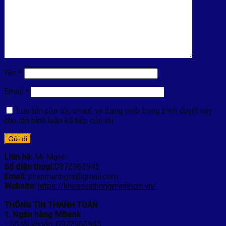
Tên
*
Email
*
Lưu tên của tôi, email, và trang web trong trình duyệt này
cho lần bình luận kế tiếp của tôi.
Liên hệ:
Mr Mạnh
Số điện thoại:
0972963945
Email:
phanmanhgts@gmail.com
Website:
https://khoacuathongminhhcm.vn/
THÔNG TIN THANH TOÁN
1. Ngân hàng MBank
- Số tài khoản: 0972963945