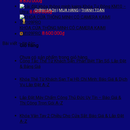
8.830.000
₫
Khóa Tự Động KM10 –
CHÍNH SÁCH
|
MUA HÀNG
|
THANH TOÁN
8.630.000
Ultra
₫
KHÓA CỬA THÔNG MINH CÓ CAMERA KAIMI
8.600.000
TM109PRO
0
₫
Bài viết – tin tức
Giỏ hàng
Chưa có sản phẩm trong giỏ hàng.
Công Tắc Thẻ Từ Khách Sạn: Phân Biệt Tần Số, Lắp Đặt
& Bảng Giá
Khóa Thẻ Từ Khách Sạn Tại Hồ Chí Minh: Báo Giá & Dịch
Vụ Lắp Đặt A-Z
Lắp Đặt Máy Chấm Công Thủ Đức Uy Tín – Báo Giá &
Thi Công Trọn Gói A-Z
Khóa Vân Tay 2 Chiều Cho Cửa Sắt: Báo Giá & Lắp Đặt
A-Z