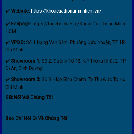
✔️
Website:
https://khoacuathongminhhcm.vn/
✔️
Fanpage:
https://facebook.com/Khóa Cửa Thông Minh
HCM
✔️
VPĐD:
Số 1 Đặng Văn Sâm, Phường Đức Nhuận, TP Hồ
Chí Minh
✔️
Showroom 1:
Số 2, Đường Tổ 12, KP Thống Nhất 2, TP
Dĩ An, Bình Dương
✔️
Showroom 2:
Số 9 Hiệp Bình Chánh, Tp Thủ Đức Tp Hồ
Chí Minh
Kết Nối Với Chúng Tôi
Báo Chí Nói Gì Về Chúng Tôi