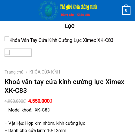
Skip
0
to
content
LỌC
Trang chủ
KHÓA CỬA KÍNH
/
Khoá vân tay cửa kính cường lực Ximex
XK-C83
Giá
Giá
₫
₫
4.550.000
4.980.000
gốc
hiện
là:
tại
– Model khoá: XK-C83
4.980.000₫.
là:
4.550.000₫.
– Vật liệu: Hợp kim nhôm, kính cường lực
– Dành cho cửa kính: 10-12mm