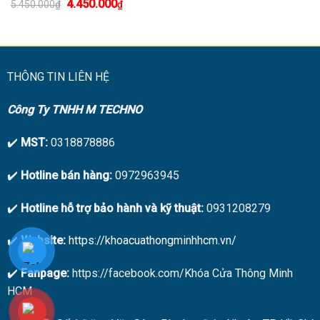
Giá
Giá
4.450.000
5.450.000
₫
₫
gốc
hiện
là:
tại
5.450.000₫.
là:
4.450.000₫.
THÔNG TIN LIÊN HỆ
Công Ty TNHH M TECHNO
✔️
MST:
0318878886
✔️
Hotline bán hàng:
0972963945
✔️
Hotline hỗ trợ bảo hành và kỹ thuật:
0931208279
✔️
Website:
https://khoacuathongminhhcm.vn/
✔️
Fanpage:
https://facebook.com/Khóa Cửa Thông Minh
HCM