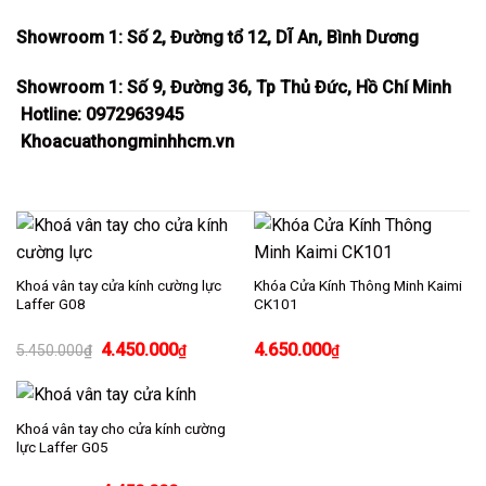
Showroom 1: Số 2, Đường tổ 12, DĨ An, Bình Dương
Showroom 1: Số 9, Đường 36, Tp Thủ Đức, Hồ Chí Minh
Hotline: 0972963945
Khoacuathongminhhcm.vn
Khoá vân tay cửa kính cường lực
Khóa Cửa Kính Thông Minh Kaimi
Laffer G08
CK101
Giá
Giá
4.450.000
4.650.000
5.450.000
₫
₫
₫
gốc
hiện
là:
tại
5.450.000₫.
là:
4.450.000₫.
Khoá vân tay cho cửa kính cường
lực Laffer G05