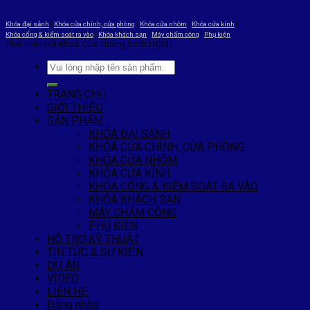
Khóa đại sảnh
|
Khóa cửa chính, cửa phòng
|
Khóa cửa nhôm
|
Khóa cửa kính
|
Khóa cổng & kiểm soát ra vào
|
Khóa khách sạn
|
Máy chấm công
|
Phụ kiện
Phát triển bởi
Khoá Cửa Thông Minh HCM
|
TRANG CHỦ
GIỚI THIỆU
SẢN PHẨM
KHÓA ĐẠI SẢNH
KHÓA CỬA CHÍNH, CỬA PHÒNG
KHÓA CỬA NHÔM
KHÓA CỬA KÍNH
KHÓA CỔNG & KIỂM SOÁT RA VÀO
KHÓA KHÁCH SẠN
MÁY CHẤM CÔNG
PHỤ KIỆN
HỖ TRỢ KỸ THUẬT
TIN TỨC & SỰ KIỆN
DỰ ÁN
VIDEO
LIÊN HỆ
Đăng nhập