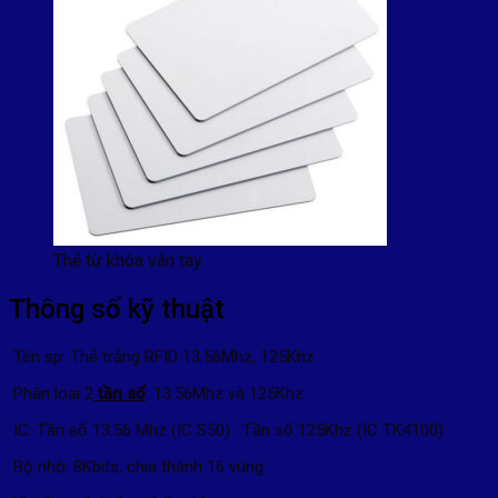
Thẻ từ khóa vân tay
Thông số kỹ thuật
Tên sp: Thẻ trắng RFID 13.56Mhz, 125Khz
Phân loại 2
tần số
: 13.56Mhz và 125Khz
IC: Tần số 13.56 Mhz (IC S50) . Tần số 125Khz (IC TK4100)
Bộ nhớ: 8Kbits, chia thành 16 vùng