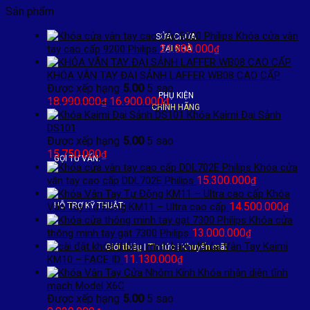
Sản phẩm
Khóa cửa vân
SỬA CHỮA
21.900.000
tay cao cấp 9200 Philips
TẠI NHÀ
₫
KHÓA VÂN TAY ĐẠI SẢNH LAFFER WB08 CAO CẤP
Được xếp hạng
5.00
5 sao
PHỤ KIỆN
Giá
Giá
18.990.000
16.900.000
₫
₫
CHÍNH HÃNG
gốc
hiện
Khóa Kaimi Đại Sảnh
là:
tại
DS101
18.990.000₫.
là:
Được xếp hạng
5.00
5 sao
16.900.000₫.
15.750.000
₫
GỌI TƯ VẤN:
Khóa cửa
15.300.000
vân tay cao cấp DDL702E Philips
₫
Khóa
14.500.000
Vân Tay Tự Động KM11 – Ultra cao cấp
HỖ TRỢ KỸ THUẬT:
₫
Khóa cửa
13.000.000
thông minh tay gạt 7300 Philips
₫
Khóa Vân Tay Kaimi
Giới thiệu
|
Tin tức
|
Khuyến mãi
11.130.000
KM10 – FACE ID
₫
Khóa nhận diện tĩnh
mạch Model X6C
Được xếp hạng
5.00
5 sao