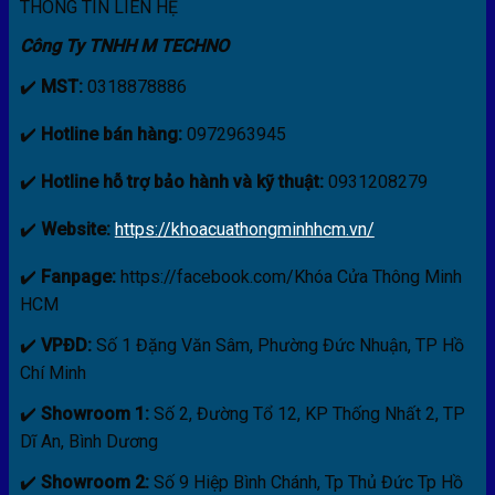
THÔNG TIN LIÊN HỆ
Công Ty TNHH M TECHNO
✔️
MST:
0318878886
✔️
Hotline bán hàng:
0972963945
✔️
Hotline hỗ trợ bảo hành và kỹ thuật:
0931208279
✔️
Website:
https://khoacuathongminhhcm.vn/
✔️
Fanpage:
https://facebook.com/Khóa Cửa Thông Minh
HCM
✔️
VPĐD:
Số 1 Đặng Văn Sâm, Phường Đức Nhuận, TP Hồ
Chí Minh
✔️
Showroom 1:
Số 2, Đường Tổ 12, KP Thống Nhất 2, TP
Dĩ An, Bình Dương
✔️
Showroom 2:
Số 9 Hiệp Bình Chánh, Tp Thủ Đức Tp Hồ