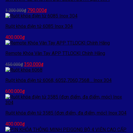
Giá
Giá
790.000
1.200.000
₫
₫
gốc
hiện
là:
tại
Ruột khóa điện tử 6085 Inox 304
1.200.000₫.
là:
790.000₫.
400.000
₫
Remote Khóa Vân Tay APP TTLOCK| Chính Hãng
Giá
Giá
350.000
450.000
₫
₫
gốc
hiện
là:
tại
Ruột khóa điện tử 6068, 6052,7060,7568… Inox 304
450.000₫.
là:
350.000₫.
600.000
₫
Ruột khóa điện tử 3585 (đơn điểm, đa điểm, móc) Inox 304
400.000
₫