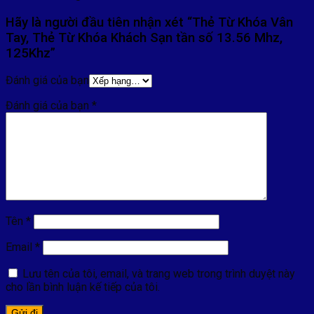
Hãy là người đầu tiên nhận xét “Thẻ Từ Khóa Vân
Tay, Thẻ Từ Khóa Khách Sạn tần số 13.56 Mhz,
125Khz”
Đánh giá của bạn
Đánh giá của bạn
*
Tên
*
Email
*
Lưu tên của tôi, email, và trang web trong trình duyệt này
cho lần bình luận kế tiếp của tôi.