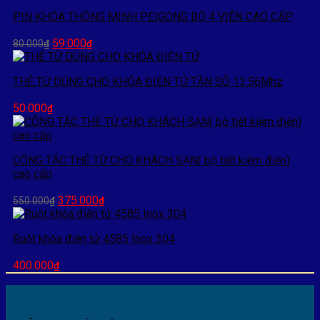
PIN KHÓA THÔNG MINH PEIGONG BỘ 4 VIÊN CAO CẤP
Giá
Giá
59.000
80.000
₫
₫
gốc
hiện
là:
tại
THẺ TỪ DÙNG CHO KHÓA ĐIỆN TỬ TẦN SÔ 13.56Mhz
80.000₫.
là:
59.000₫.
50.000
₫
CÔNG TẮC THẺ TỪ CHO KHÁCH SẠN( bộ tiết kiệm điện)
cao cấp
Giá
Giá
375.000
550.000
₫
₫
gốc
hiện
là:
tại
Ruột khóa điện tử 4585 Inox 304
550.000₫.
là:
375.000₫.
400.000
₫