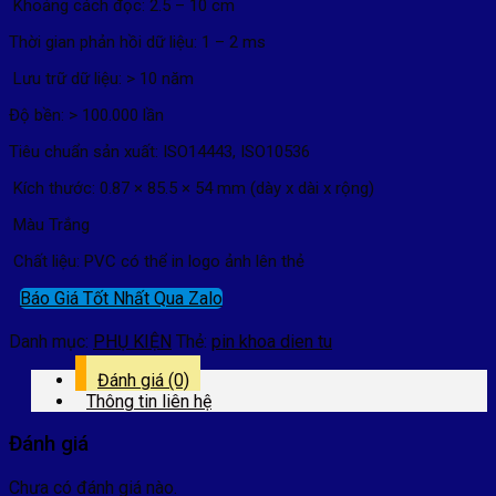
Khoảng cách đọc: 2.5 – 10 cm
Thời gian phản hồi dữ liệu: 1 – 2 ms
Lưu trữ dữ liệu: > 10 năm
Độ bền: > 100.000 lần
Tiêu chuẩn sản xuất: ISO14443, ISO10536
Kích thước: 0.87 × 85.5 × 54 mm (dày x dài x rộng)
Màu Trắng
Chất liệu: PVC có thể in logo ảnh lên thẻ
Báo Giá Tốt Nhất Qua Zalo
Danh mục:
PHỤ KIỆN
Thẻ:
pin khoa dien tu
Đánh giá (0)
Thông tin liên hệ
Đánh giá
Chưa có đánh giá nào.