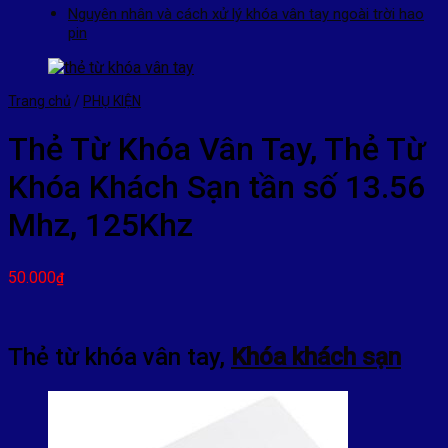
Nguyên nhân và cách xử lý khóa vân tay ngoài trời hao
pin
Trang chủ
/
PHỤ KIỆN
Thẻ Từ Khóa Vân Tay, Thẻ Từ
Khóa Khách Sạn tần số 13.56
Mhz, 125Khz
50.000
₫
Thẻ từ khóa vân tay,
Khóa khách sạn