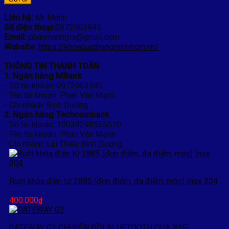
Liên hệ:
Mr Mạnh
Số điện thoại:
0972963945
Email:
phanmanhgts@gmail.com
Website:
https://khoacuathongminhhcm.vn/
THÔNG TIN THANH TOÁN
1. Ngân hàng MBank
- Số tài khoản: 0972963945
- Tên tài khoản: Phan Văn Mạnh
- Chi nhánh: Bình Dương
2. Ngân hàng Techcombank
- Số tài khoản: 19034298555010
- Tên tài khoản: Phan Văn Mạnh
- Chi nhánh: Lái Thiêu Bình Dương
Ruột khóa điện tử 2885 (đơn điểm, đa điểm, móc) Inox 304
400.000
₫
GATEWAY G2 CHUYỂN ĐỒI BLUETOOTH QUA WIFI